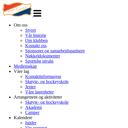
Veksle
navigasjon
Om oss
Styret
Vår historie
Om klubben
Kontakt oss
Sponsorer og samarbeidspartnere
Nøkkeldokumenter
Sportslig utvalg
Medlemskap
Våre lag
Kontaktinformasjon
Skøyte- og hockeyskole
Jenter
Våre lagenheter
Arrangement og aktiviteter
Skøyte- og hockeyskole
Akademi
Camper
Kalendere
Istider
Vip-rommet