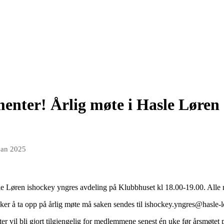
ter! Årlig møte i Hasle Løren 
 jan 2025
le Løren ishockey yngres avdeling på Klubbhuset kl 18.00-19.00. Alle
r å ta opp på årlig møte må saken sendes til ishockey.yngres@hasle-l
er vil bli gjort tilgjengelig for medlemmene senest én uke før årsmøtet