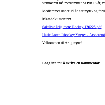
stemmerett må medlemmet ha fylt 15 år, væ
Medlemmer under 15 år har møte- og forslags
Møtedokumenter:
Saksliste årlig møte Hockey 130225.pdf
Hasle Løren Ishockey Yngres - Årsberetni
Velkommen til Årlig møte!
Logg inn for å skrive en kommentar.
HL IL -ISHOCKEY