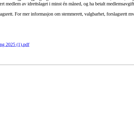
rt medlem av idrettslaget i minst én måned, og ha betalt medlemsavgif
rett. For mer informasjon om stemmerett, valgbarhet, forslagsrett mv., s
ng 2025 (1).pdf